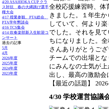
4/20 ASAHIOKA CUP クラ
全校応援練習時、体
ス対抗 春の大縄跳び選手
権大会
きました。１年生か
4/17 授業参観、PTA総会、
していて、何より楽
PTA学年懇談会
4/16 TCS集会
でした。それを見て
4/14 吹奏楽部新入生歓迎コ
ンサート
ちになりました。全
過去の記事
さんありがとうござ
5月
4月
チームでの出場とな
2026年度
2025年度
にみんなの士気が上
2024年度
出し、最高の激励会
2023年度
【最近の話題】 2026-05-
4/30 学校運営協