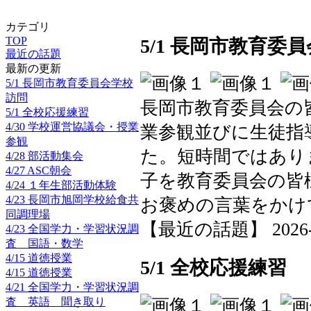
カテゴリ
TOP
5/1 長岡市教育委
最近の話題
最新の更新
5/1 長岡市教育委員会学校
訪問
長岡市教育委員会の
5/1 全校応援練習
4/30 学校運営協議会・授業
業参観並びに生徒指
参観
た。短時間ではあり
4/28 部活動集会
4/27 ASC朝会
子を教育委員会の皆
4/24 １年生部活動体験
4/23 長岡市旭岡学校給食共
お褒めの言葉をかけ
同調理場
【最近の話題】 2026-05-
4/23 全国学力・学習状況調
査 国語・数学
4/15 道徳授業
5/1 全校応援練習
4/15 道徳授業
4/21 全国学力・学習状況調
査 英語 聞き取り