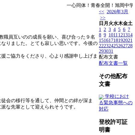
一心同体！青春全開！旭岡中学校
<<
2026年3月
>>
日
月
火
水
木
金
土
1
2
3
4
5
6
7
8
9
10
11
12
13
14
や教職員互いのの成長を願い、喜び合った９名
15
16
17
18
19
20
21
になりました。とても寂しい思いです。今後の
22
23
24
25
26
27
28
29
30
31
支援ご協力をくださり、心より感謝申し上げま
配布文書
配布文書一覧
その他配布
文書
学校におけ
生徒会の移行等を通して、仲間との絆が深ま
る緊急事態への
立派な先輩として迎えられそうです。
対応
登校許可証
明書