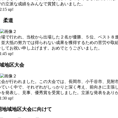
での立派な成績をみんなで賞賛しあいました。
15 up!
泳、柔道
会場で行われ、当校から出場した２名が優勝、５位、ベスト８
、並大抵の努力では得られない成果を獲得するための苦労や取
そしてお祝い申し上げます。おめでとうございました。
45 up!
地域地区大会
大会が行われました。この大会では、長岡市、小千谷市、見附
いていく中で、それぞれがしっかりと深く考え、前向きに主張
いを発表し、見事、優秀賞を受賞しました。立派な発表をあり
30 up!
長岡地域地区大会に向けて