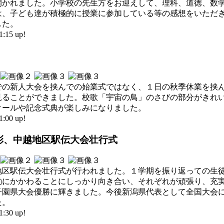
開かれました。小学校の先生方をお迎えして、理科、道徳、数
は、子ども達が積極的に授業に参加している等の感想をいただ
した。
15 up!
での新人大会を挟んでの始業式ではなく、１日の秋季休業を挟
見ることができました。校歌「宇宙の鳥」のさびの部分がきれ
クールや記念式典が楽しみになりました。
00 up!
表彰、中越地区駅伝大会壮行式
地区駅伝大会壮行式が行われました。１学期を振り返っての生
動にかかわることにしっかり向き合い、それぞれが頑張り、充
子園県大会優勝に輝きました。今後新潟県代表として全国大会
た。
30 up!