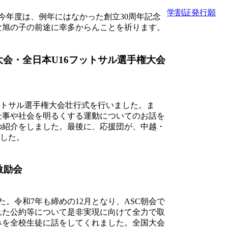
学割証発行願
。今年度は、例年にはなかった創立30周年記念
な旭の子の前途に幸多からんことを祈ります。
大会・全日本U16フットサル選手権大会
ットサル選手権大会壮行式を行いました。ま
仕事や社会を明るくする運動についてのお話を
の紹介をしました。最後に、応援団が、中越・
ました。
激励会
。令和7年も締めの12月となり、ASC朝会で
れた公約等について是非実現に向けて全力で取
みを全校生徒に話をしてくれました。全国大会