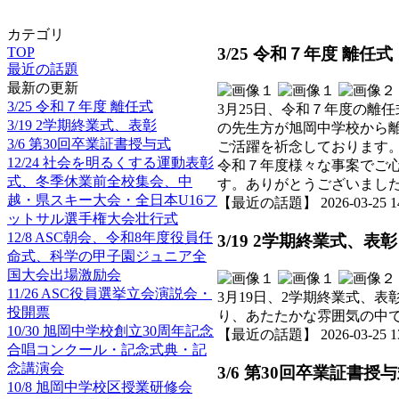
カテゴリ
3/25 令和７年度 離任式
TOP
最近の話題
最新の更新
3/25 令和７年度 離任式
3月25日、令和７年度の離
3/19 2学期終業式、表彰
の先生方が旭岡中学校から
3/6 第30回卒業証書授与式
ご活躍を祈念しております
12/24 社会を明るくする運動表彰
令和７年度様々な事案でご
式、冬季休業前全校集会、中
す。ありがとうございまし
越・県スキー大会・全日本U16フ
【最近の話題】 2026-03-25 14:
ットサル選手権大会壮行式
12/8 ASC朝会、令和8年度役員任
3/19 2学期終業式、表彰
命式、科学の甲子園ジュニア全
国大会出場激励会
11/26 ASC役員選挙立会演説会・
3月19日、2学期終業式、
投開票
り、あたたかな雰囲気の中
10/30 旭岡中学校創立30周年記念
【最近の話題】 2026-03-25 13:
合唱コンクール・記念式典・記
念講演会
3/6 第30回卒業証書授
10/8 旭岡中学校区授業研修会