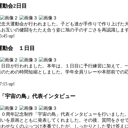
大運動会2日目
年記念大運動会が行われました。子ども達が手作りで作り上げた
もお互いの健闘をたたえ合う姿に旭の子のすごさを再認識しま
45 up!
大運動会 １日目
１日目が行われました。本年は、１日目に予行練習に加えて、
策のための時間短縮としました。学年全員リレーや本部前での
15 up!
制作「宇宙の鳥」代表インタビュー
３０周年記念制作「宇宙の鳥」代表インタビューを行いました
願いを原画とともに発表してくれました。その後、質問をさせ
合わせなくのぶっつけ本番でしたが、しっかりとした受け答え