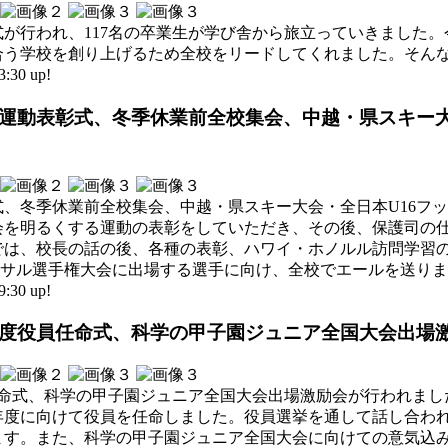
与式が行われ、117名の卒業生が学び舎から旅立っていきました
合う学校を創り上げるため全校をリードしてくれました。そん
30 up!
くする運動表彰式、冬季休業前全校集会、中越・県スキー
、冬季休業前全校集会、中越・県スキー大会・全日本U16フ
会を明るくする運動の表彰をしていただき、その後、保護司の
では、校長の話の後、各種の表彰、ハワイ・ホノルル訪問学習
トサル選手権大会に出場する選手に向け、全校でエールを送り
30 up!
和8年度役員任命式、科学の甲子園ジュニア全国大会出場
任命式、科学の甲子園ジュニア全国大会出場激励会が行われました
年度に向けて役員を任命しました。役員選挙を通して話し合わ
ます。また、科学の甲子園ジュニア全国大会に向けての意気込