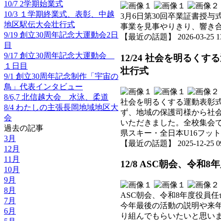
10/7 2学期始業式
10/3 １学期終業式、表彰、中越
3月6日第30回卒業証書授
地区駅伝大会壮行式
事業を見事やりきり、響き
9/19 創立30周年記念大運動会2日
【最近の話題】 2026-03-25 13:
目
9/17 創立30周年記念大運動会
12/24 社会を明る
１日目
壮行式
9/1 創立30周年記念制作「宇宙の
鳥」代表インタビュー
8/6,7 北信越大会 水泳、柔道
社会を明るくする運動表彰式
8/4 わたしの主張長岡地域地区大
ず、地域の保護司様から社
会
いただきました。全校集会
過去の記事
県スキー・全日本U16フッ
3月
【最近の話題】 2025-12-25 09:
12月
11月
12/8 ASC朝会、令
10月
9月
8月
ASC朝会、令和8年度役員
7月
今年最後の活動の説明や来
6月
り組んでもらいたいと思い