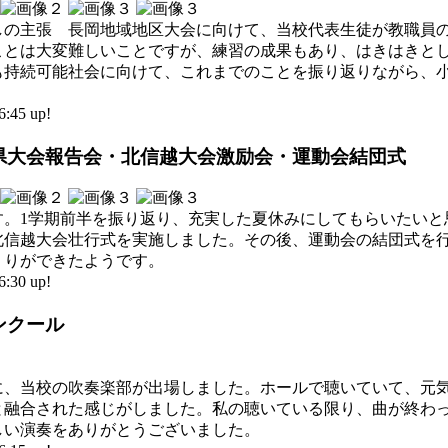
しの主張 長岡地域地区大会に向けて、当校代表生徒が教職員
ことは大変難しいことですが、練習の成果もあり、はきはきと
も持続可能社会に向けて、これまでのことを振り返りながら、
45 up!
会・県大会報告会・北信越大会激励会・運動会結団式
す。1学期前半を振り返り、充実した夏休みにしてもらいたいと
北信越大会壮行式を実施しました。その後、運動会の結団式を
くりができたようです。
30 up!
コンクール
に、当校の吹奏楽部が出場しました。ホールで聴いていて、元
と融合された感じがしました。私の聴いている限り、曲が終わ
しい演奏をありがとうございました。