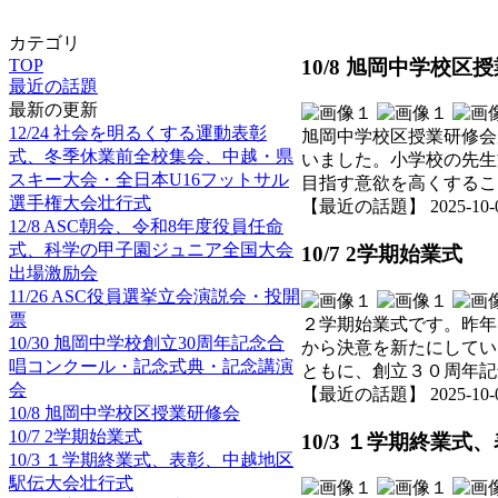
カテゴリ
10/8 旭岡中学校区
TOP
最近の話題
最新の更新
12/24 社会を明るくする運動表彰
旭岡中学校区授業研修会
式、冬季休業前全校集会、中越・県
いました。小学校の先生
スキー大会・全日本U16フットサル
目指す意欲を高くするこ
選手権大会壮行式
【最近の話題】 2025-10-09 
12/8 ASC朝会、令和8年度役員任命
式、科学の甲子園ジュニア全国大会
10/7 2学期始業式
出場激励会
11/26 ASC役員選挙立会演説会・投開
票
２学期始業式です。昨年
10/30 旭岡中学校創立30周年記念合
から決意を新たにしてい
唱コンクール・記念式典・記念講演
ともに、創立３０周年記
会
【最近の話題】 2025-10-09 
10/8 旭岡中学校区授業研修会
10/7 2学期始業式
10/3 １学期終業
10/3 １学期終業式、表彰、中越地区
駅伝大会壮行式