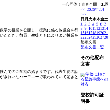
一心同体！青春全開！旭岡
<<
2026年2月
>>
日
月
火
水
木
金
土
1
2
3
4
5
6
7
8
9
10
11
12
13
14
数学の授業を公開し、授業に係る協議会を行
15
16
17
18
19
20
21
いただき、教員、生徒ともによりよい授業を
22
23
24
25
26
27
28
配布文書
配布文書一覧
その他配布
文書
挟んでの２学期の始まりです。代表生徒の話
学校におけ
がきれいなハーモニーで歌われていて驚きと
る緊急事態への
対応
登校許可証
明書