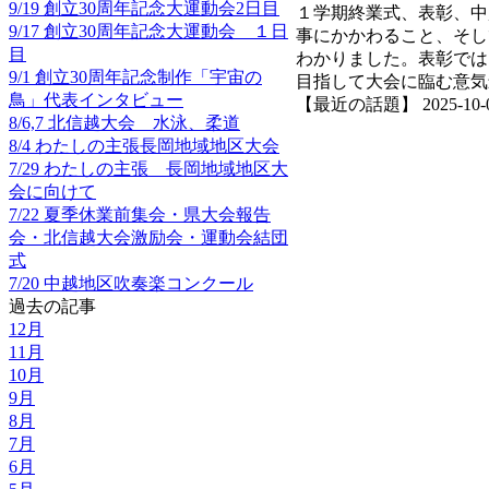
9/19 創立30周年記念大運動会2日目
１学期終業式、表彰、中
9/17 創立30周年記念大運動会 １日
事にかかわること、そし
目
わかりました。表彰では
9/1 創立30周年記念制作「宇宙の
目指して大会に臨む意気
鳥」代表インタビュー
【最近の話題】 2025-10-07 
8/6,7 北信越大会 水泳、柔道
8/4 わたしの主張長岡地域地区大会
7/29 わたしの主張 長岡地域地区大
会に向けて
7/22 夏季休業前集会・県大会報告
会・北信越大会激励会・運動会結団
式
7/20 中越地区吹奏楽コンクール
過去の記事
12月
11月
10月
9月
8月
7月
6月