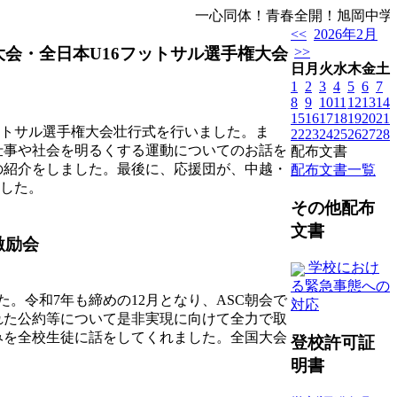
一心同体！青春全開！旭岡中学校
<<
2026年2月
大会・全日本U16フットサル選手権大会
>>
日
月
火
水
木
金
土
1
2
3
4
5
6
7
8
9
10
11
12
13
14
15
16
17
18
19
20
21
ットサル選手権大会壮行式を行いました。ま
22
23
24
25
26
27
28
仕事や社会を明るくする運動についてのお話を
配布文書
の紹介をしました。最後に、応援団が、中越・
配布文書一覧
ました。
その他配布
文書
激励会
学校におけ
る緊急事態への
。令和7年も締めの12月となり、ASC朝会で
対応
れた公約等について是非実現に向けて全力で取
みを全校生徒に話をしてくれました。全国大会
登校許可証
明書