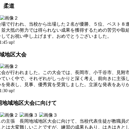
泳、柔道
会場で行われ、当校から出場した２名が優勝、５位、ベスト８
、並大抵の努力では得られない成果を獲得するための苦労や取
そしてお祝い申し上げます。おめでとうございました。
45 up!
地域地区大会
大会が行われました。この大会では、長岡市、小千谷市、見附
いていく中で、それぞれがしっかりと深く考え、前向きに主張
いを発表し、見事、優秀賞を受賞しました。立派な発表をあり
30 up!
長岡地域地区大会に向けて
しの主張 長岡地域地区大会に向けて、当校代表生徒が教職員
ことは大変難しいことですが、練習の成果もあり、はきはきと