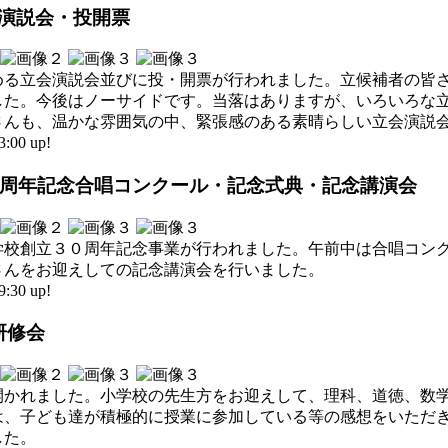
立会演説会・投開票
決める立会演説会並びに投・開票が行われました。立候補者の皆
した。今後はノーサイドです。当落はありますが、いろいろな
さんも、温かな雰囲気の中、緊張感のある素晴らしい立会演説
00 up!
立30周年記念合唱コンクール・記念式典・記念講演会
学校創立３０周年記念事業が行われました。午前中は合唱コン
さんをお迎えしての記念講演会を行いました。
30 up!
研修会
開かれました。小学校の先生方をお迎えして、理科、道徳、数
は、子ども達が積極的に授業に参加している等の感想をいただ
した。