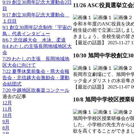
9/19 創立30周年記念大運動会2日
11/26 ASC役員選挙
目
9/17 創立30周年記念大運動会
１日目
令和８年度のASC役員を
9/1 創立30周年記念制作「宇宙の
校生徒の前で立派に話しま
鳥」代表インタビュー
きましょう。全校生徒の皆
8/6,7 北信越大会 水泳、柔道
【最近の話題】 2025-11-27 13:
8/4 わたしの主張長岡地域地区大
会
10/30 旭岡中学校創
7/29 わたしの主張 長岡地域地
区大会に向けて
7/22 夏季休業前集会・県大会報
長岡市立劇場にて、旭岡中
告会・北信越大会激励会・運動
ック金メダリストの水谷隼
会結団式
【最近の話題】 2025-11-07 09:
7/20 中越地区吹奏楽コンクール
過去の記事
10/8 旭岡中学校区授業
12月
11月
10月
旭岡中学校区授業研修会が
9月
した。小学校の先生方から
8月
欲を高くすることができま