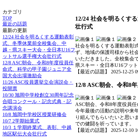
カテゴリ
12/24 社会を明る
TOP
最近の話題
壮行式
最新の更新
12/24 社会を明るくする運動表彰
式、冬季休業前全校集会、中
社会を明るくする運動表彰式
越・県スキー大会・全日本U16フ
ず、地域の保護司様から社
ットサル選手権大会壮行式
いただきました。全校集会
12/8 ASC朝会、令和8年度役員任
県スキー・全日本U16フッ
命式、科学の甲子園ジュニア全
【最近の話題】 2025-12-25 09:
国大会出場激励会
11/26 ASC役員選挙立会演説会・
12/8 ASC朝会、令
投開票
10/30 旭岡中学校創立30周年記念
合唱コンクール・記念式典・記
ASC朝会、令和8年度役員
念講演会
今年最後の活動の説明や来
10/8 旭岡中学校区授業研修会
り組んでもらいたいと思い
10/7 2学期始業式
での健闘を祈っています。
10/3 １学期終業式、表彰、中越
【最近の話題】 2025-12-10 10:
地区駅伝大会壮行式