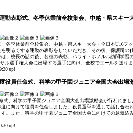
くする運動表彰式、冬季休業前全校集会、中越・県スキー
、冬季休業前全校集会、中越・県スキー大会・全日本U16フ
会を明るくする運動の表彰をしていただき、その後、保護司の
では、校長の話の後、各種の表彰、ハワイ・ホノルル訪問学習
トサル選手権大会に出場する選手に向け、全校でエールを送り
30 up!
和8年度役員任命式、科学の甲子園ジュニア全国大会出場
任命式、科学の甲子園ジュニア全国大会出場激励会が行われました
年度に向けて役員を任命しました。役員選挙を通して話し合わ
ます。また、科学の甲子園ジュニア全国大会に向けての意気込
30 up!