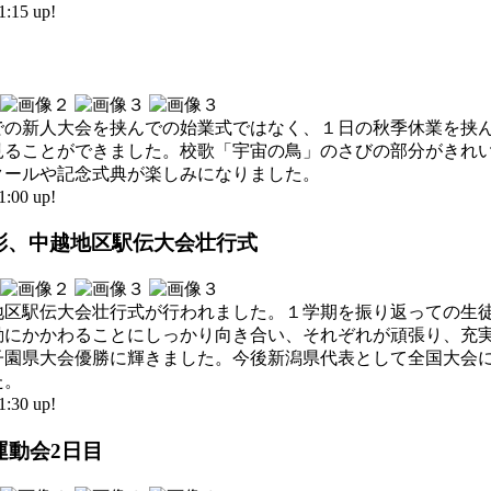
15 up!
での新人大会を挟んでの始業式ではなく、１日の秋季休業を挟
見ることができました。校歌「宇宙の鳥」のさびの部分がきれ
クールや記念式典が楽しみになりました。
00 up!
表彰、中越地区駅伝大会壮行式
地区駅伝大会壮行式が行われました。１学期を振り返っての生
動にかかわることにしっかり向き合い、それぞれが頑張り、充
子園県大会優勝に輝きました。今後新潟県代表として全国大会
た。
30 up!
大運動会2日目