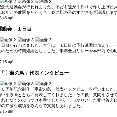
年記念大運動会が行われました。子ども達が手作りで作り上げた
もお互いの健闘をたたえ合う姿に旭の子のすごさを再認識しま
45 up!
大運動会 １日目
１日目が行われました。本年は、１日目に予行練習に加えて、
策のための時間短縮としました。学年全員リレーや本部前での
15 up!
制作「宇宙の鳥」代表インタビュー
３０周年記念制作「宇宙の鳥」代表インタビューを行いました
願いを原画とともに発表してくれました。その後、質問をさせ
合わせなくのぶっつけ本番でしたが、しっかりとした受け答え
での立派な成績をみんなで賞賛しあいました。
15 up!