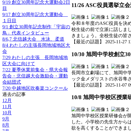
9/19 創立30周年記念大運動会2日
11/26 ASC役員選挙
目
9/17 創立30周年記念大運動会
１日目
令和８年度のASC役員を
9/1 創立30周年記念制作「宇宙の
校生徒の前で立派に話しま
鳥」代表インタビュー
きましょう。全校生徒の皆
8/6,7 北信越大会 水泳、柔道
【最近の話題】 2025-11-27 13:
8/4 わたしの主張長岡地域地区大
会
10/30 旭岡中学校創
7/29 わたしの主張 長岡地域地
区大会に向けて
7/22 夏季休業前集会・県大会報
長岡市立劇場にて、旭岡中
告会・北信越大会激励会・運動
ック金メダリストの水谷隼
会結団式
【最近の話題】 2025-11-07 09:
7/20 中越地区吹奏楽コンクール
過去の記事
10/8 旭岡中学校区授業
12月
11月
10月
旭岡中学校区授業研修会が
9月
した。小学校の先生方から
8月
欲を高くすることができま