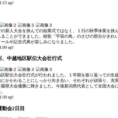
15 up!
での新人大会を挟んでの始業式ではなく、１日の秋季休業を挟
見ることができました。校歌「宇宙の鳥」のさびの部分がきれ
クールや記念式典が楽しみになりました。
00 up!
表彰、中越地区駅伝大会壮行式
地区駅伝大会壮行式が行われました。１学期を振り返っての生
動にかかわることにしっかり向き合い、それぞれが頑張り、充
子園県大会優勝に輝きました。今後新潟県代表として全国大会
た。
30 up!
大運動会2日目