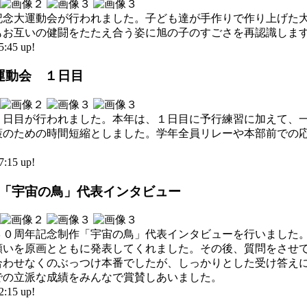
年記念大運動会が行われました。子ども達が手作りで作り上げた
もお互いの健闘をたたえ合う姿に旭の子のすごさを再認識しま
45 up!
大運動会 １日目
１日目が行われました。本年は、１日目に予行練習に加えて、
策のための時間短縮としました。学年全員リレーや本部前での
15 up!
制作「宇宙の鳥」代表インタビュー
３０周年記念制作「宇宙の鳥」代表インタビューを行いました
願いを原画とともに発表してくれました。その後、質問をさせ
合わせなくのぶっつけ本番でしたが、しっかりとした受け答え
での立派な成績をみんなで賞賛しあいました。
15 up!