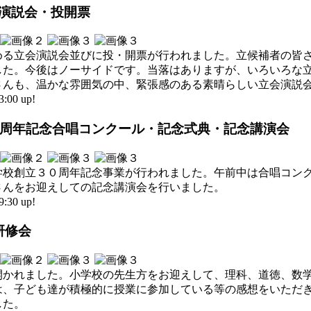
立会演説会・投開票
決める立会演説会並びに投・開票が行われました。立候補者の皆
した。今後はノーサイドです。当落はありますが、いろいろな
さんも、温かな雰囲気の中、緊張感のある素晴らしい立会演説
00 up!
立30周年記念合唱コンクール・記念式典・記念講演会
学校創立３０周年記念事業が行われました。午前中は合唱コン
さんをお迎えしての記念講演会を行いました。
30 up!
研修会
開かれました。小学校の先生方をお迎えして、理科、道徳、数
は、子ども達が積極的に授業に参加している等の感想をいただ
した。