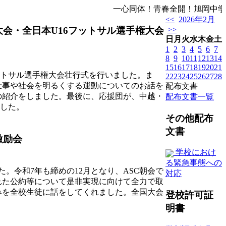
一心同体！青春全開！旭岡中学校
<<
2026年2月
大会・全日本U16フットサル選手権大会
>>
日
月
火
水
木
金
土
1
2
3
4
5
6
7
8
9
10
11
12
13
14
15
16
17
18
19
20
21
ットサル選手権大会壮行式を行いました。ま
22
23
24
25
26
27
28
仕事や社会を明るくする運動についてのお話を
配布文書
の紹介をしました。最後に、応援団が、中越・
配布文書一覧
ました。
その他配布
文書
激励会
学校におけ
る緊急事態への
。令和7年も締めの12月となり、ASC朝会で
対応
れた公約等について是非実現に向けて全力で取
みを全校生徒に話をしてくれました。全国大会
登校許可証
明書