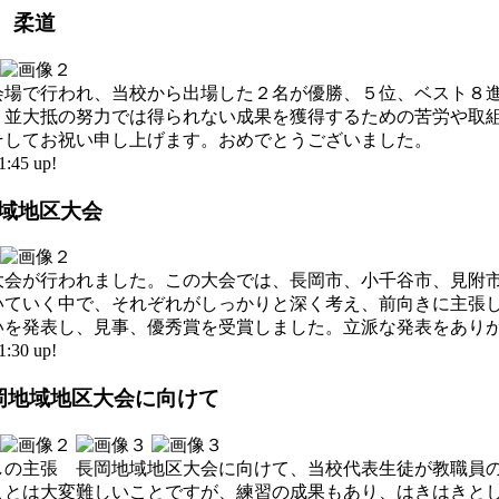
泳、柔道
会場で行われ、当校から出場した２名が優勝、５位、ベスト８
、並大抵の努力では得られない成果を獲得するための苦労や取
そしてお祝い申し上げます。おめでとうございました。
45 up!
地域地区大会
大会が行われました。この大会では、長岡市、小千谷市、見附
いていく中で、それぞれがしっかりと深く考え、前向きに主張
いを発表し、見事、優秀賞を受賞しました。立派な発表をあり
30 up!
長岡地域地区大会に向けて
しの主張 長岡地域地区大会に向けて、当校代表生徒が教職員
ことは大変難しいことですが、練習の成果もあり、はきはきと