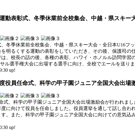
くする運動表彰式、冬季休業前全校集会、中越・県スキー
、冬季休業前全校集会、中越・県スキー大会・全日本U16フ
会を明るくする運動の表彰をしていただき、その後、保護司の
では、校長の話の後、各種の表彰、ハワイ・ホノルル訪問学習
トサル選手権大会に出場する選手に向け、全校でエールを送り
30 up!
和8年度役員任命式、科学の甲子園ジュニア全国大会出場
任命式、科学の甲子園ジュニア全国大会出場激励会が行われました
年度に向けて役員を任命しました。役員選挙を通して話し合わ
ます。また、科学の甲子園ジュニア全国大会に向けての意気込
30 up!