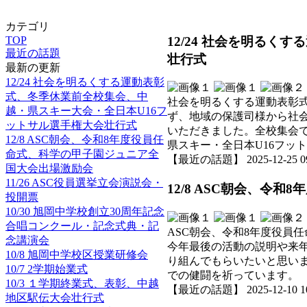
カテゴリ
12/24 社会を明る
TOP
最近の話題
壮行式
最新の更新
12/24 社会を明るくする運動表彰
式、冬季休業前全校集会、中
社会を明るくする運動表彰式
越・県スキー大会・全日本U16フ
ず、地域の保護司様から社
ットサル選手権大会壮行式
いただきました。全校集会
12/8 ASC朝会、令和8年度役員任
県スキー・全日本U16フッ
命式、科学の甲子園ジュニア全
【最近の話題】 2025-12-25 09:
国大会出場激励会
11/26 ASC役員選挙立会演説会・
12/8 ASC朝会、令
投開票
10/30 旭岡中学校創立30周年記念
合唱コンクール・記念式典・記
ASC朝会、令和8年度役員
念講演会
今年最後の活動の説明や来
10/8 旭岡中学校区授業研修会
り組んでもらいたいと思い
10/7 2学期始業式
での健闘を祈っています。
10/3 １学期終業式、表彰、中越
【最近の話題】 2025-12-10 10:
地区駅伝大会壮行式