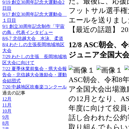
た。最後に、応援
9/19 創立30周年記念大運動会2
日目
フットサル選手権
9/17 創立30周年記念大運動会
エールを送りまし
１日目
9/1 創立30周年記念制作「宇宙
【最近の話題】 2025-1
の鳥」代表インタビュー
8/6,7 北信越大会 水泳、柔道
12/8 ASC朝
8/4 わたしの主張長岡地域地区
大会
ジュニア全国大
7/29 わたしの主張 長岡地域地
区大会に向けて
7/22 夏季休業前集会・県大会報
告会・北信越大会激励会・運動
ASC朝会、令和
会結団式
7/20 中越地区吹奏楽コンクール
ア全国大会出場激
過去の記事
の12月となり、
12月
11月
年度に向けて役員
10月
話し合われた公約
9月
8月
取り組んでもらい