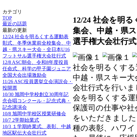
カテゴリ
TOP
12/24 社会を
最近の話題
集会、中越・県ス
最新の更新
12/24 社会を明るくする運動表
選手権大会壮行式
彰式、冬季休業前全校集会、中
越・県スキー大会・全日本U16
フットサル選手権大会壮行式
12/8 ASC朝会、令和8年度役員
社会を明るくする
任命式、科学の甲子園ジュニア
全国大会出場激励会
中越・県スキー大
11/26 ASC役員選挙立会演説会・
会壮行式を行いま
投開票
10/30 旭岡中学校創立30周年記
会を明るくする運
念合唱コンクール・記念式典・
保護司の仕事や社
記念講演会
10/8 旭岡中学校区授業研修会
をいただきました
10/7 2学期始業式
10/3 １学期終業式、表彰、中越
種の表彰、ハワイ
地区駅伝大会壮行式