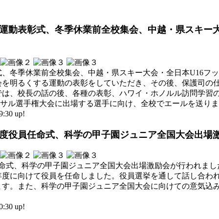
くする運動表彰式、冬季休業前全校集会、中越・県スキー
、冬季休業前全校集会、中越・県スキー大会・全日本U16フ
会を明るくする運動の表彰をしていただき、その後、保護司の
では、校長の話の後、各種の表彰、ハワイ・ホノルル訪問学習
トサル選手権大会に出場する選手に向け、全校でエールを送り
30 up!
和8年度役員任命式、科学の甲子園ジュニア全国大会出場
任命式、科学の甲子園ジュニア全国大会出場激励会が行われました
年度に向けて役員を任命しました。役員選挙を通して話し合わ
ます。また、科学の甲子園ジュニア全国大会に向けての意気込
30 up!