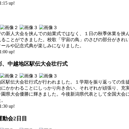
15 up!
での新人大会を挟んでの始業式ではなく、１日の秋季休業を挟
見ることができました。校歌「宇宙の鳥」のさびの部分がきれ
クールや記念式典が楽しみになりました。
00 up!
表彰、中越地区駅伝大会壮行式
地区駅伝大会壮行式が行われました。１学期を振り返っての生
動にかかわることにしっかり向き合い、それぞれが頑張り、充
子園県大会優勝に輝きました。今後新潟県代表として全国大会
た。
30 up!
大運動会2日目