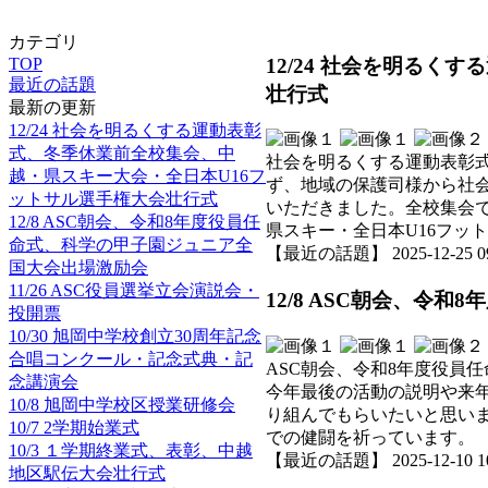
カテゴリ
12/24 社会を明る
TOP
最近の話題
壮行式
最新の更新
12/24 社会を明るくする運動表彰
式、冬季休業前全校集会、中
社会を明るくする運動表彰式
越・県スキー大会・全日本U16フ
ず、地域の保護司様から社
ットサル選手権大会壮行式
いただきました。全校集会
12/8 ASC朝会、令和8年度役員任
県スキー・全日本U16フッ
命式、科学の甲子園ジュニア全
【最近の話題】 2025-12-25 09:
国大会出場激励会
11/26 ASC役員選挙立会演説会・
12/8 ASC朝会、令
投開票
10/30 旭岡中学校創立30周年記念
合唱コンクール・記念式典・記
ASC朝会、令和8年度役員
念講演会
今年最後の活動の説明や来
10/8 旭岡中学校区授業研修会
り組んでもらいたいと思い
10/7 2学期始業式
での健闘を祈っています。
10/3 １学期終業式、表彰、中越
【最近の話題】 2025-12-10 10:
地区駅伝大会壮行式