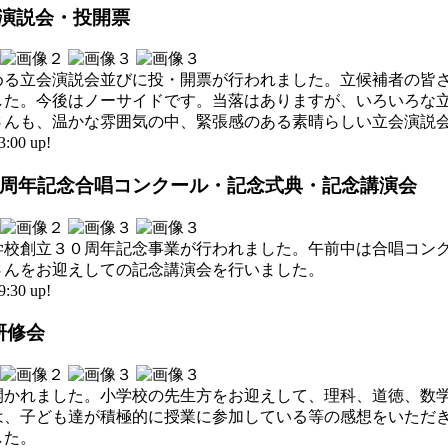
立会演説会・投開票
決める立会演説会並びに投・開票が行われました。立候補者の皆
した。今後はノーサイドです。当落はありますが、いろいろな
さんも、温かな雰囲気の中、緊張感のある素晴らしい立会演説
00 up!
立30周年記念合唱コンクール・記念式典・記念講演会
学校創立３０周年記念事業が行われました。午前中は合唱コン
さんをお迎えしての記念講演会を行いました。
30 up!
研修会
開かれました。小学校の先生方をお迎えして、理科、道徳、数
は、子ども達が積極的に授業に参加している等の感想をいただ
した。