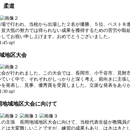
泳、柔道
会場で行われ、当校から出場した２名が優勝、５位、ベスト８
、並大抵の努力では得られない成果を獲得するための苦労や取
そしてお祝い申し上げます。おめでとうございました。
45 up!
地域地区大会
大会が行われました。この大会では、長岡市、小千谷市、見附
いていく中で、それぞれがしっかりと深く考え、前向きに主張
いを発表し、見事、優秀賞を受賞しました。立派な発表をあり
30 up!
長岡地域地区大会に向けて
しの主張 長岡地域地区大会に向けて、当校代表生徒が教職員
ことは大変難しいことですが、練習の成果もあり、はきはきと