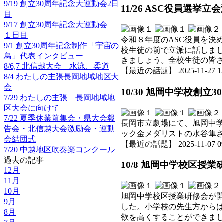
9/19 創立30周年記念大運動会2日
11/26 ASC役員選挙
目
9/17 創立30周年記念大運動会
１日目
令和８年度のASC役員を
9/1 創立30周年記念制作「宇宙の
校生徒の前で立派に話しま
鳥」代表インタビュー
きましょう。全校生徒の皆
8/6,7 北信越大会 水泳、柔道
【最近の話題】 2025-11-27 13:
8/4 わたしの主張長岡地域地区大
会
10/30 旭岡中学校創
7/29 わたしの主張 長岡地域地
区大会に向けて
7/22 夏季休業前集会・県大会報
長岡市立劇場にて、旭岡中
告会・北信越大会激励会・運動
ック金メダリストの水谷隼
会結団式
【最近の話題】 2025-11-07 09:
7/20 中越地区吹奏楽コンクール
過去の記事
10/8 旭岡中学校区授業
12月
11月
10月
旭岡中学校区授業研修会が
9月
した。小学校の先生方から
8月
欲を高くすることができま