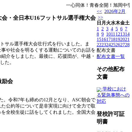
一心同体！青春全開！旭岡中学校
<<
2026年2月
大会・全日本U16フットサル選手権大会
>>
日
月
火
水
木
金
土
1
2
3
4
5
6
7
8
9
10
11
12
13
14
15
16
17
18
19
20
21
ットサル選手権大会壮行式を行いました。ま
22
23
24
25
26
27
28
仕事や社会を明るくする運動についてのお話を
配布文書
の紹介をしました。最後に、応援団が、中越・
配布文書一覧
ました。
その他配布
文書
激励会
学校におけ
る緊急事態への
。令和7年も締めの12月となり、ASC朝会で
対応
れた公約等について是非実現に向けて全力で取
みを全校生徒に話をしてくれました。全国大会
登校許可証
明書