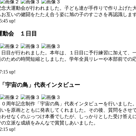
年記念大運動会が行われました。子ども達が手作りで作り上げた
もお互いの健闘をたたえ合う姿に旭の子のすごさを再認識しま
45 up!
大運動会 １日目
１日目が行われました。本年は、１日目に予行練習に加えて、
策のための時間短縮としました。学年全員リレーや本部前での
15 up!
制作「宇宙の鳥」代表インタビュー
３０周年記念制作「宇宙の鳥」代表インタビューを行いました
願いを原画とともに発表してくれました。その後、質問をさせ
合わせなくのぶっつけ本番でしたが、しっかりとした受け答え
での立派な成績をみんなで賞賛しあいました。
15 up!