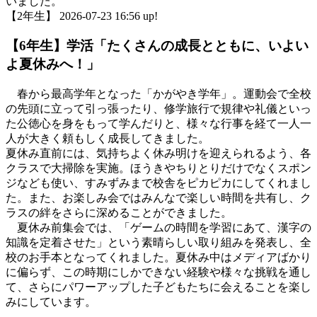
いました。
【2年生】 2026-07-23 16:56 up!
【6年生】学活「たくさんの成長とともに、いよい
よ夏休みへ！」
春から最高学年となった「かがやき学年」。運動会で全校
の先頭に立って引っ張ったり、修学旅行で規律や礼儀といっ
た公徳心を身をもって学んだりと、様々な行事を経て一人一
人が大きく頼もしく成長してきました。
夏休み直前には、気持ちよく休み明けを迎えられるよう、各
クラスで大掃除を実施。ほうきやちりとりだけでなくスポン
ジなども使い、すみずみまで校舎をピカピカにしてくれまし
た。また、お楽しみ会ではみんなで楽しい時間を共有し、ク
ラスの絆をさらに深めることができました。
夏休み前集会では、「ゲームの時間を学習にあて、漢字の
知識を定着させた」という素晴らしい取り組みを発表し、全
校のお手本となってくれました。夏休み中はメディアばかり
に偏らず、この時期にしかできない経験や様々な挑戦を通し
て、さらにパワーアップした子どもたちに会えることを楽し
みにしています。