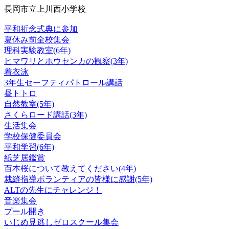
長岡市立上川西小学校
平和祈念式典に参加
夏休み前全校集会
理科実験教室(6年)
ヒマワリとホウセンカの観察(3年)
着衣泳
3年生セーフティパトロール講話
昼トトロ
自然教室(5年)
さくらロード講話(3年)
生活集会
学校保健委員会
平和学習(6年)
紙芝居鑑賞
百本桜について教えてください(4年)
裁縫指導ボランティアの皆様に感謝(5年)
ALTの先生にチャレンジ！
音楽集会
プール開き
いじめ見逃しゼロスクール集会