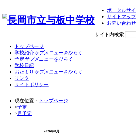
ポータルサイ
サイトマップ
お問い合わせ
サイト内検索
トップページ
学校紹介
サブメニューをひらく
予定
サブメニューをひらく
学校日記
おたより
サブメニューをひらく
リンク
サイトポリシー
現在位置：
トップページ
>
予定
>
月予定
2026
年
8
月