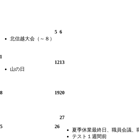
5
6
北信越大会（～８）
1
12
13
山の日
8
19
20
27
5
26
夏季休業最終日、職員会議、
テスト１週間前