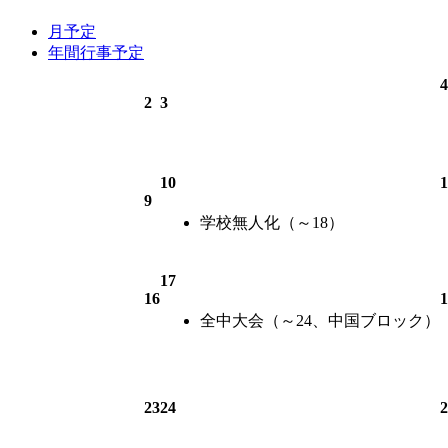
月予定
年間行事予定
4
2
3
10
1
9
学校無人化（～18）
17
16
1
全中大会（～24、中国ブロック）
23
24
2