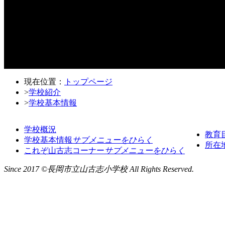
現在位置：
トップページ
>
学校紹介
>
学校基本情報
学校概況
教育
学校基本情報
サブメニューをひらく
所在
これぞ山古志コーナー
サブメニューをひらく
Since 2017 ©長岡市立山古志小学校 All Rights Reserved.