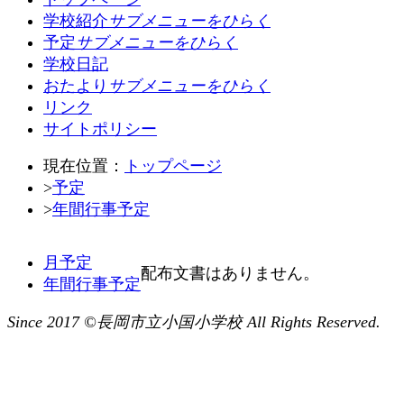
学校紹介
サブメニューをひらく
予定
サブメニューをひらく
学校日記
おたより
サブメニューをひらく
リンク
サイトポリシー
現在位置：
トップページ
>
予定
>
年間行事予定
月予定
配布文書はありません。
年間行事予定
Since 2017 ©長岡市立小国小学校 All Rights Reserved.