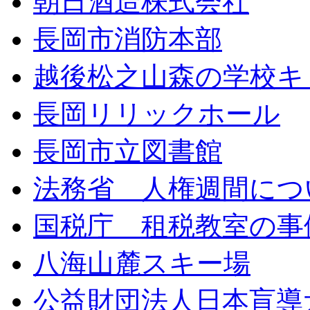
朝日酒造株式会社
長岡市消防本部
越後松之山森の学校キ
長岡リリックホール
長岡市立図書館
法務省 人権週間につ
国税庁 租税教室の事
八海山麓スキー場
公益財団法人日本盲導