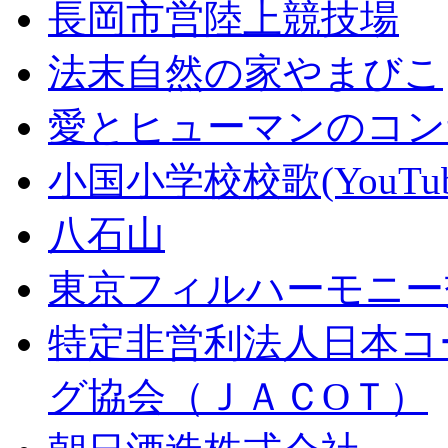
長岡市営陸上競技場
法末自然の家やまびこ
愛とヒューマンのコン
小国小学校校歌(YouTub
八石山
東京フィルハーモニー
特定非営利法人日本コ
グ協会（ＪＡＣОＴ）