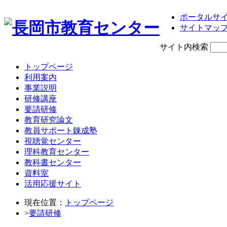
ポータルサ
サイトマッ
サイト内検索
トップページ
利用案内
事業説明
研修講座
要請研修
教育研究論文
教員サポート錬成塾
視聴覚センター
理科教育センター
教科書センター
資料室
活用応援サイト
現在位置：
トップページ
>
要請研修