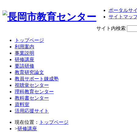
ポータルサ
サイトマッ
サイト内検索
トップページ
利用案内
事業説明
研修講座
要請研修
教育研究論文
教員サポート錬成塾
視聴覚センター
理科教育センター
教科書センター
資料室
活用応援サイト
現在位置：
トップページ
>
研修講座