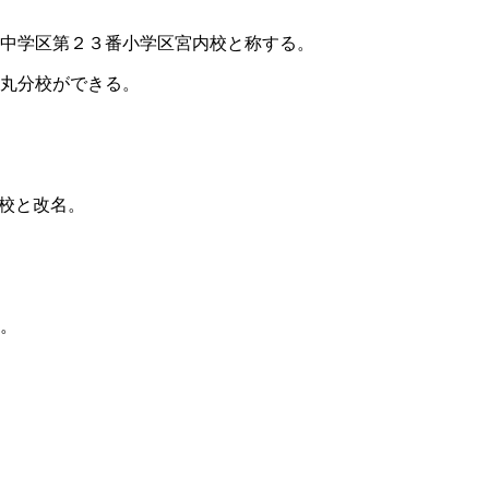
学区第２３番小学区宮内校と称する。
分校ができる。
校と改名。
。