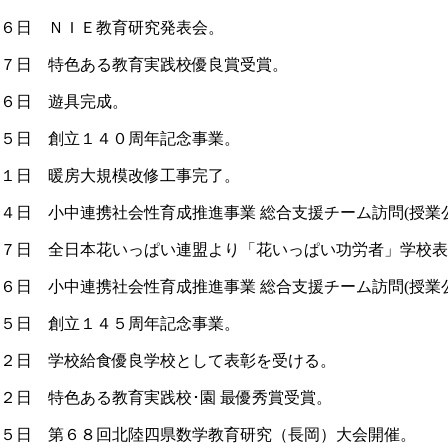
６日 ＮＩＥ教育研究発表会。
７日 特色ある教育実践校優良賞受賞。
６日 遊具完成。
５日 創立１４０周年記念事業。
１日 暖房大規模改修工事完了。
４日 小中連携社会性育成推進事業 総合支援チーム訪問(授業
７日 全日本花いっぱい連盟より「花いっぱい功労者」学校表
６日 小中連携社会性育成推進事業 総合支援チーム訪問(授業
５日 創立１４５周年記念事業。
２日 学校給食優良学校として表彰を受ける。
２日 特色ある教育実践校･園 最優秀賞受賞。
５日 第６８回北陸四県数学教育研究（長岡）大会開催。