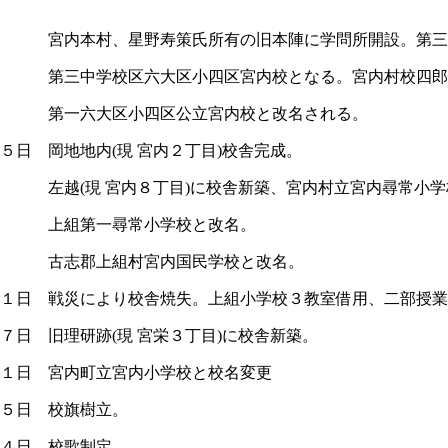
本村、星野寿策氏所有の旧本陣に学問所開設。第三中
三中学校区六大区小四区宮内校となる。宮内村校四郎丸
一六大区小四区公立宮内校と改名される。
５日 岡地地内(現 宮内２丁目)校舎完成。
 左越(現 宮内８丁目)に校舎新築、宮内村立宮内尋常小学
上組第一尋常小学校と改名。
志郡上組村宮内国民学校と改名。
１日 戦災により校舎焼失。上組小学校３教室借用、二部授業
７日 旧理研跡(現 宮栄３丁目)に校舎新築。
１日 宮内町立宮内小学校と校名変更
５日 校旗樹立。
４日 校歌制定。