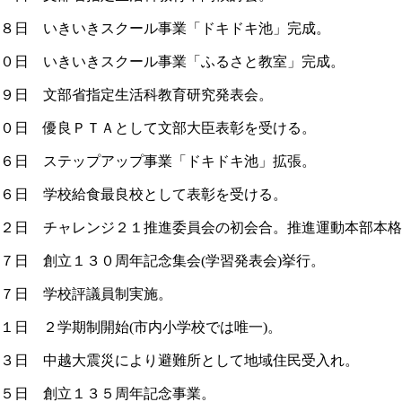
８日 いきいきスクール事業「ドキドキ池」完成。
０日 いきいきスクール事業「ふるさと教室」完成。
９日 文部省指定生活科教育研究発表会。
０日 優良ＰＴＡとして文部大臣表彰を受ける。
６日 ステップアップ事業「ドキドキ池」拡張。
６日 学校給食最良校として表彰を受ける。
２日 チャレンジ２１推進委員会の初会合。推進運動本部本格
７日 創立１３０周年記念集会(学習発表会)挙行。
７日 学校評議員制実施。
１日 ２学期制開始(市内小学校では唯一)。
３日 中越大震災により避難所として地域住民受入れ。
５日 創立１３５周年記念事業。