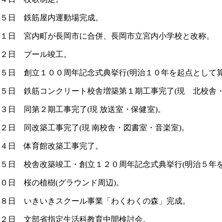
５日 鉄筋屋内運動場完成。
１日 宮内町が長岡市に合併、長岡市立宮内小学校と改称。
２日 プール竣工。
５日 創立１００周年記念式典挙行(明治１０年を起点として算
５日 鉄筋コンクリート校舎増築第１期工事完了(現 北校舎・
３日 同第２期工事完了(現 放送室・保健室)。
２日 同改築工事完了(現 南校舎・図書室・音楽室)。
４日 体育館改築工事完了。
５日 校舎改築竣工・創立１２０周年記念式典挙行(明治５年を
０日 桜の植樹(グラウンド周辺)。
８日 いきいきスクール事業「わくわくの森」完成。
２日 文部省指定生活科教育中間検討会。