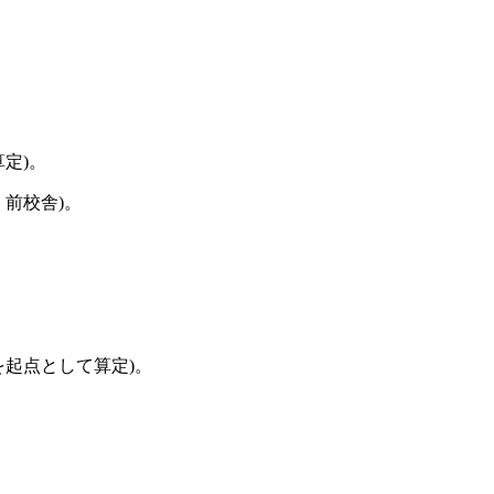
定)。
前校舎)。
起点として算定)。