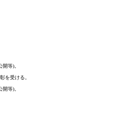
公開等)。
彰を受ける。
公開等)。