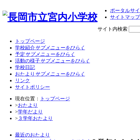
ポータルサイ
サイトマップ
サイト内検索
トップページ
学校紹介
サブメニューをひらく
予定
サブメニューをひらく
活動の様子
サブメニューをひらく
学校日記
おたより
サブメニューをひらく
リンク
サイトポリシー
現在位置：
トップページ
>
おたより
>
学年だより
>
３学年おたより
最近のおたより