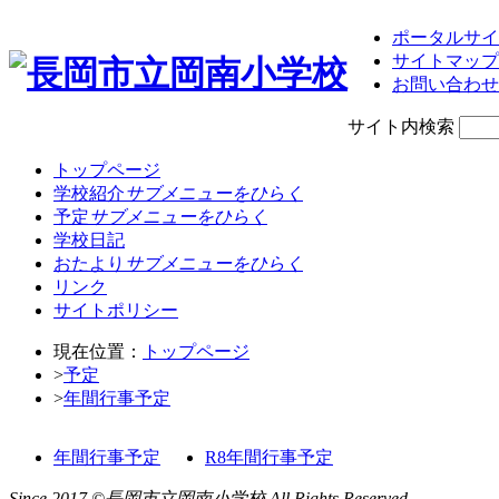
ポータルサイ
サイトマップ
お問い合わせ
サイト内検索
トップページ
学校紹介
サブメニューをひらく
予定
サブメニューをひらく
学校日記
おたより
サブメニューをひらく
リンク
サイトポリシー
現在位置：
トップページ
>
予定
>
年間行事予定
年間行事予定
R8年間行事予定
Since 2017 ©長岡市立岡南小学校 All Rights Reserved.