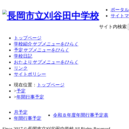
ポータル
サイトマ
サイト内検索
トップページ
学校紹介
サブメニューをひらく
予定
サブメニューをひらく
学校日記
おたより
サブメニューをひらく
リンク
サイトポリシー
現在位置：
トップページ
>
予定
>
年間行事予定
月予定
令和８年度年間行事予定表
年間行事予定
Since 2017 ©長岡市立刈谷田中学校 All Rights Reserved.