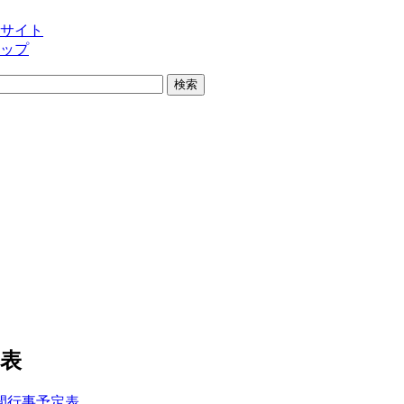
サイト
ップ
表
間行事予定表