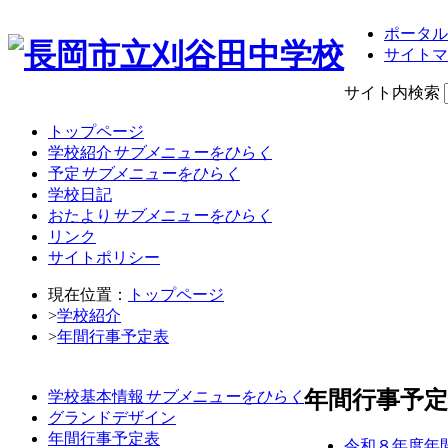
ポータル
サイトマ
サイト内検索
トップページ
学校紹介
サブメニューをひらく
予定
サブメニューをひらく
学校日記
おたより
サブメニューをひらく
リンク
サイトポリシー
現在位置：
トップページ
>
学校紹介
>
年間行事予定表
年間行事予定
学校基本情報
サブメニューをひらく
グランドデザイン
年間行事予定表
令和８年度年