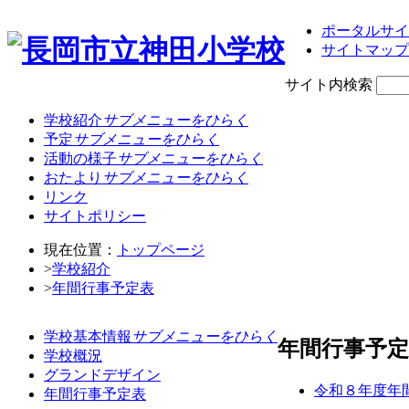
ポータルサイ
サイトマップ
サイト内検索
学校紹介
サブメニューをひらく
予定
サブメニューをひらく
活動の様子
サブメニューをひらく
おたより
サブメニューをひらく
リンク
サイトポリシー
現在位置：
トップページ
>
学校紹介
>
年間行事予定表
学校基本情報
サブメニューをひらく
年間行事予定
学校概況
グランドデザイン
令和８年度年
年間行事予定表