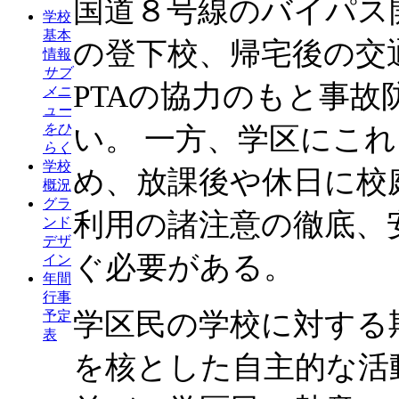
国道８号線のバイパス
学校
基本
の登下校、帰宅後の交
情報
サブ
PTAの協力のもと事
メニ
ュー
い。 一方、学区にこ
をひ
らく
学校
め、放課後や休日に校
概況
グラ
利用の諸注意の徹底、
ンド
デザ
ぐ必要がある。
イン
年間
行事
学区民の学校に対する
予定
表
を核とした自主的な活