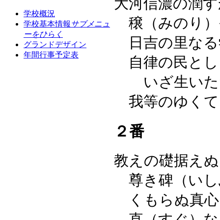
大河信濃の潤す
学校概況
穣（みのり）
学校基本情報
サブメニュ
ーをひらく
日吉の里なる
グランドデザイン
年間行事予定表
自律の民とし
いざ生いた
我等のゆくて
２番
教えの礎据えぬ
尊き碑（いし
くもらぬ真心
直（すぐ）な