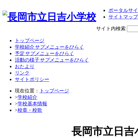
ポータルサイ
サイトマップ
サイト内検索
トップページ
学校紹介
サブメニューをひらく
予定
サブメニューをひらく
活動の様子
サブメニューをひらく
おたより
リンク
サイトポリシー
現在位置：
トップページ
>
学校紹介
>
学校基本情報
>
校章・校歌
長岡市立日吉