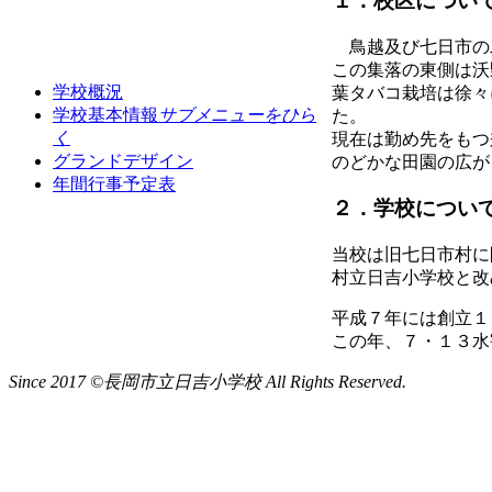
１．校区につい
鳥越及び七日市の
この集落の東側は沃
学校概況
葉タバコ栽培は徐々
学校基本情報
サブメニューをひら
た。
く
現在は勤め先をもつ
グランドデザイン
のどかな田園の広が
年間行事予定表
２．学校につい
当校は旧七日市村に
村立日吉小学校と改
平成７年には創立１
この年、７・１３水
Since 2017 ©長岡市立日吉小学校 All Rights Reserved.