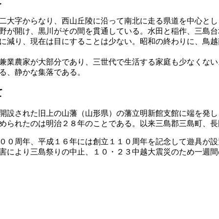
て
二大字からなり、西山丘陵に沿って南北に走る県道を中心とし
野が開け、黒川がその間を貫通している。水田と稲作、三島台
に減り、現在は目にすることは少ない。昭和の終わりに、鳥越
兼業農家が大部分であり、三世代で生活する家庭も少なくない
る、静かな集落である。
て
開設された旧上の山藩（山形県）の藩立明新館支館に端を発し
められたのは明治２８年のことである。以来三島郡三島町、長
００周年、平成１６年には創立１１０周年を記念して遊具が設
害により三島祭りの中止、１０・２３中越大震災のため一週間